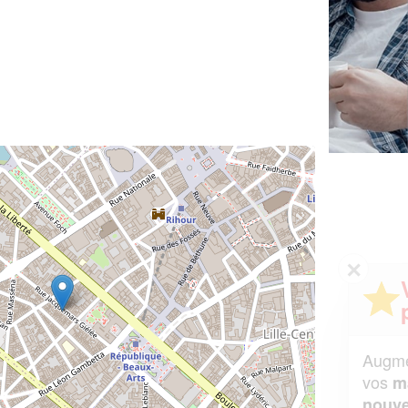
✕
Vous êtes un
professionnel ?
Augmentez votre
et
chiffre d'affaires
vos
tout en gagnant de
marges
!
nouveaux clients