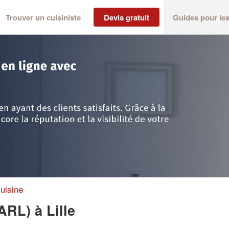
Trouver un cuisiniste
Devis gratuit
Guides pour le
d
>
Lille
>
Entreprise JG HABITAT (SARL)
uisine
SARL)
à Lille