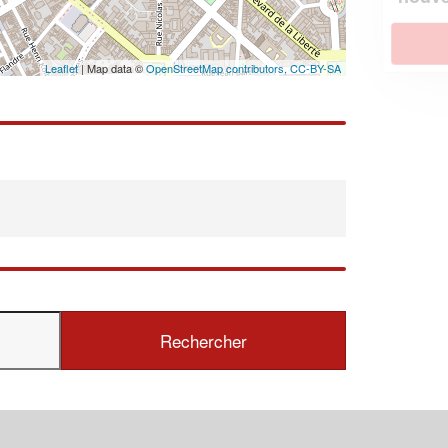
En savoir plus
Leaflet
| Map data ©
OpenStreetMap contributors,
CC-BY-SA