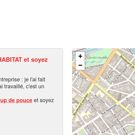
+
ABITAT et soyez
−
eprise : je l'ai fait
i travaillé, c'est un
et soyez
oup de pouce