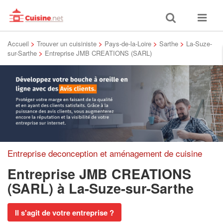
Toggle
Toggle
search
navigat
Accueil
>
Trouver un cuisiniste
>
Pays-de-la-Loire
>
Sarthe
>
La-Suze-
sur-Sarthe
>
Entreprise JMB CREATIONS (SARL)
Entreprise deconception et aménagement de cuisine
Entreprise JMB CREATIONS
(SARL)
à La-Suze-sur-Sarthe
Il s'agit de votre entreprise ?