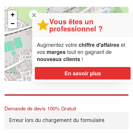
✕
+
Vous êtes un
−
professionnel ?
Augmentez votre
et
chiffre d'affaires
vos
tout en gagnant de
marges
!
nouveaux clients
En savoir plus
Leaflet
| Map data ©
OpenStreetMap contributors,
CC-BY-SA
Demande de devis 100% Gratuit
Erreur lors du chargement du formulaire