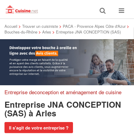
Toggle
Toggle
search
navigat
Accueil
>
Trouver un cuisiniste
>
PACA - Provence Alpes Côte d'Azur
>
Bouches-du-Rhône
>
Arles
>
Entreprise JNA CONCEPTION (SAS)
Entreprise deconception et aménagement de cuisine
Entreprise JNA CONCEPTION
(SAS)
à Arles
Il s'agit de votre entreprise ?