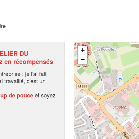
ire
+
ELIER DU
−
ez en récompensés
eprise : je l'ai fait
i travaillé, c'est un
et soyez
oup de pouce