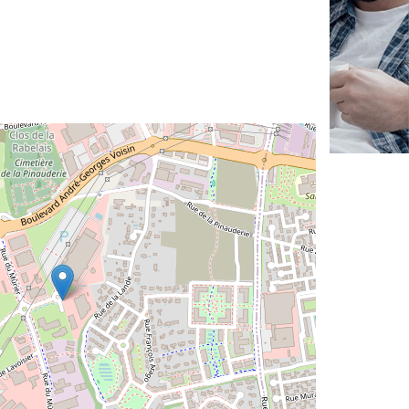
✕
Vous êtes un
professionnel ?
Augmentez votre
et
chiffre d'affaires
vos
tout en gagnant de
marges
!
nouveaux clients