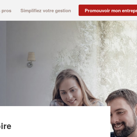
s pros
Simplifiez votre gestion
Promouvoir mon entrepr
ire