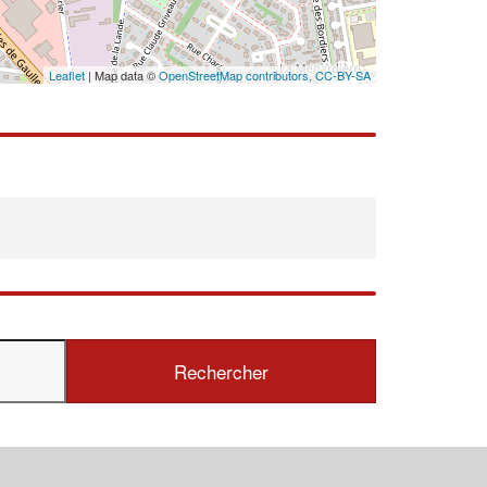
En savoir plus
Leaflet
| Map data ©
OpenStreetMap contributors,
CC-BY-SA