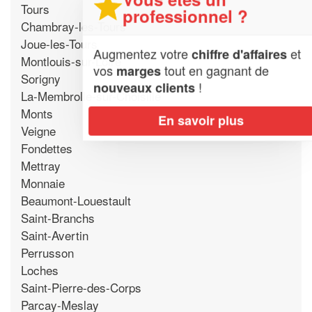
Tours
professionnel ?
Chambray-les-Tours
Joue-les-Tours
Augmentez votre
et
chiffre d'affaires
Montlouis-sur-Loire
vos
tout en gagnant de
marges
Sorigny
!
nouveaux clients
La-Membrolle-sur-Choisille
Monts
En savoir plus
Veigne
Fondettes
Mettray
Monnaie
Beaumont-Louestault
Saint-Branchs
Saint-Avertin
Perrusson
Loches
Saint-Pierre-des-Corps
Parcay-Meslay