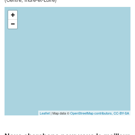
+
−
Leaflet
| Map data ©
OpenStreetMap contributors,
CC-BY-SA