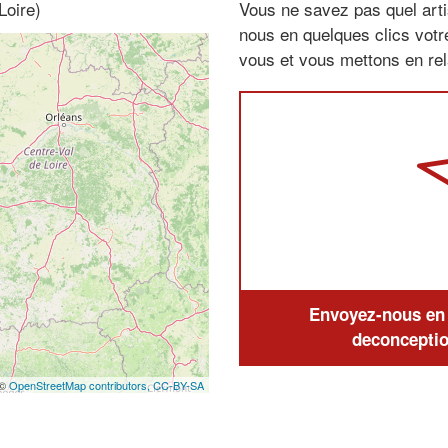
Loire)
Vous ne savez pas quel arti
nous en quelques clics vot
vous et vous mettons en rela
Envoyez-nous en q
deconceptio
 ©
OpenStreetMap contributors,
CC-BY-SA