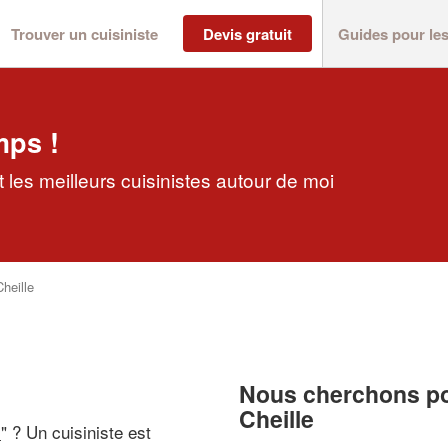
Trouver un cuisiniste
Devis gratuit
Guides pour le
mps !
 les meilleurs cuisinistes autour de moi
Cheille
Nous cherchons pou
Cheille
i
" ? Un cuisiniste est