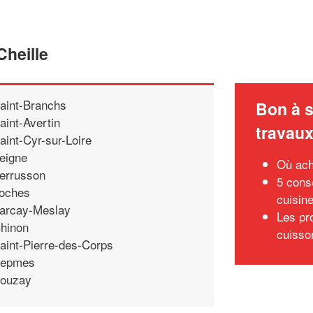
Cheille
aint-Branchs
Bon à s
aint-Avertin
travau
aint-Cyr-sur-Loire
eigne
Où ach
errusson
5 conse
oches
cuisin
arcay-Meslay
Les pr
hinon
cuisso
aint-Pierre-des-Corps
epmes
ouzay