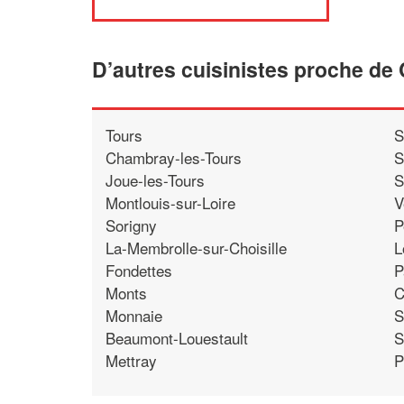
D’autres cuisinistes proche de 
Tours
S
Chambray-les-Tours
S
Joue-les-Tours
S
Montlouis-sur-Loire
V
Sorigny
P
La-Membrolle-sur-Choisille
L
Fondettes
P
Monts
C
Monnaie
S
Beaumont-Louestault
S
Mettray
P