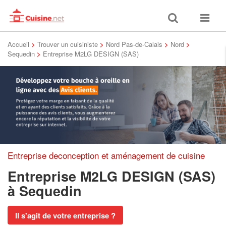
Toggle
Toggle
search
navigat
Accueil
>
Trouver un cuisiniste
>
Nord Pas-de-Calais
>
Nord
>
Sequedin
>
Entreprise M2LG DESIGN (SAS)
Entreprise deconception et aménagement de cuisine
Entreprise M2LG DESIGN (SAS)
à Sequedin
Il s'agit de votre entreprise ?