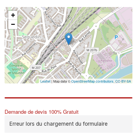
+
−
✕
Vous
prof
Augmentez 
vos
marges
nouveaux c
Leaflet
| Map data ©
OpenStreetMap contributors,
CC-BY-SA
Demande de devis 100% Gratuit
Erreur lors du chargement du formulaire