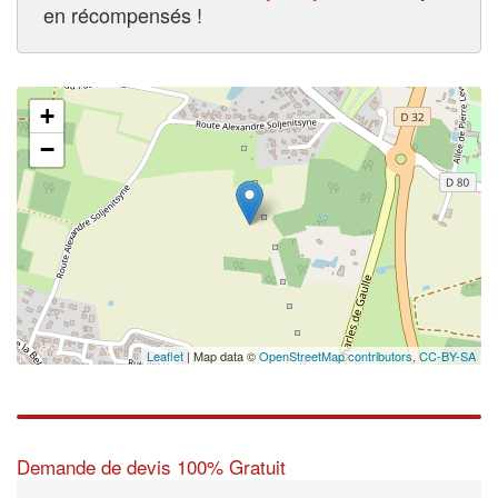
en récompensés !
+
−
Leaflet
| Map data ©
OpenStreetMap contributors,
CC-BY-SA
Demande de devis 100% Gratuit