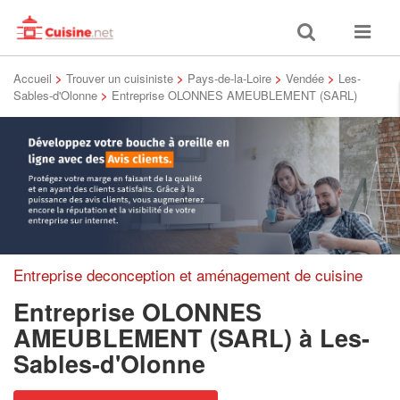
Toggle
Toggle
search
navigat
Accueil
>
Trouver un cuisiniste
>
Pays-de-la-Loire
>
Vendée
>
Les-
Sables-d'Olonne
>
Entreprise OLONNES AMEUBLEMENT (SARL)
Entreprise deconception et aménagement de cuisine
Entreprise OLONNES
AMEUBLEMENT (SARL)
à Les-
Sables-d'Olonne