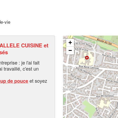
de-vie
+
LLELE CUISINE et
−
sés
eprise : je l'ai fait
i travaillé, c'est un
et soyez
oup de pouce