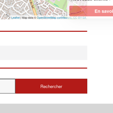
En savoir plus
Leaflet
| Map data ©
OpenStreetMap contributors,
CC-BY-SA