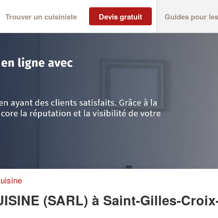
Trouver un cuisiniste
Devis gratuit
Guides pour le
e
>
Saint-Gilles-Croix-de-Vie
>
Entreprise PARALLELE CUISINE (SARL)
uisine
UISINE (SARL)
à Saint-Gilles-Croix