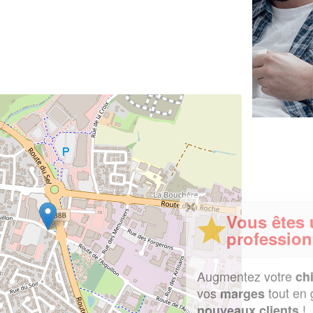
✕
Vous êtes un
professionnel ?
Augmentez votre
et
chiffre d'affaires
vos
tout en gagnant de
marges
!
nouveaux clients