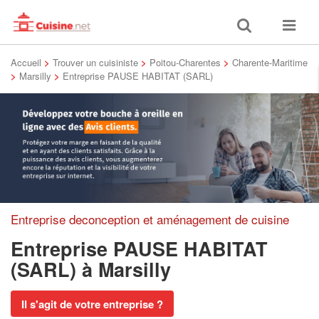
Toggle
Toggle
search
navigat
Accueil
>
Trouver un cuisiniste
>
Poitou-Charentes
>
Charente-Maritime
>
Marsilly
>
Entreprise PAUSE HABITAT (SARL)
Entreprise deconception et aménagement de cuisine
Entreprise PAUSE HABITAT
(SARL)
à Marsilly
Il s'agit de votre entreprise ?