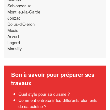
Sablonceaux
Montlieu-la-Garde
Jonzac
Dolus-d'Oleron
Medis
Arvert
Lagord
Marsilly
Bon à savoir pour préparer ses
travaux
Quel style pour sa cuisine ?
Comment entretenir les différents éléments
de sa cuisine ?