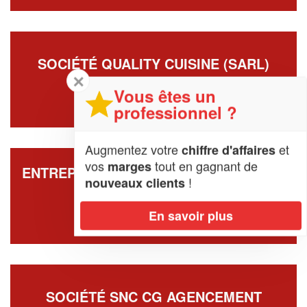
SOCIÉTÉ QUALITY CUISINE (SARL)
✕
8 Rue Des Ouches
Vous êtes un
17600 Saujon
professionnel ?
Augmentez votre
et
chiffre d'affaires
vos
tout en gagnant de
marges
ENTREPRISE CORMIER MENUISERIE ET
!
nouveaux clients
AGENCEMENT (SARL)
48 Avenue Des Sources
En savoir plus
17350 Saint-Savinien
SOCIÉTÉ SNC CG AGENCEMENT