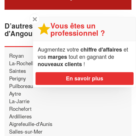
✕
Vous êtes un
D’autres cuisinistes proche
professionnel ?
d'Angoulins
Augmentez votre
et
chiffre d'affaires
Royan
vos
tout en gagnant de
marges
La-Rochelle
!
nouveaux clients
Saintes
Perigny
En savoir plus
Puilboreau
Aytre
La-Jarrie
Rochefort
Ardillieres
Aigrefeuille-d'Aunis
Salles-sur-Mer