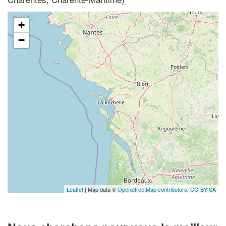
+
−
Leaflet
| Map data ©
OpenStreetMap contributors,
CC-BY-SA