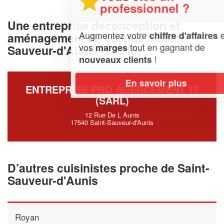
professionnel ?
Une entreprise deconception et
Augmentez votre
et
chiffre d'affaires
aménagement de cuisine à Saint-
vos
tout en gagnant de
marges
Sauveur-d'Aunis (17540)
!
nouveaux clients
En savoir plus
ENTREPRISE PRO AGENCEMENT 17
(SARL)
12 Rue De L Aunis
17540 Saint-Sauveur-d'Aunis
D’autres cuisinistes proche de Saint-
Sauveur-d'Aunis
Royan