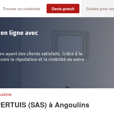
Trouver un cuisiniste
Devis gratuit
Guides pour le
nte-Maritime
>
Angoulins
>
Entreprise CUISINES DU PERTUIS (SAS)
uisine
PERTUIS (SAS)
à Angoulins