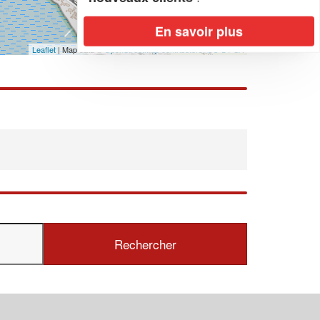
En savoir plus
Leaflet
| Map data ©
OpenStreetMap contributors,
CC-BY-SA