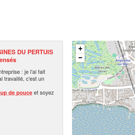
+
INES DU PERTUIS
−
pensés
eprise : je l'ai fait
i travaillé, c'est un
et soyez
oup de pouce