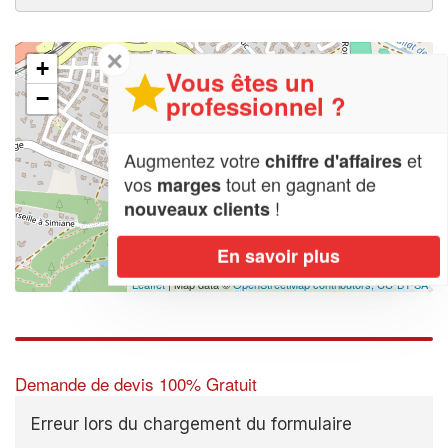
✕
+
Vous êtes un
−
professionnel ?
Augmentez votre
et
chiffre d'affaires
vos
tout en gagnant de
marges
!
nouveaux clients
En savoir plus
Leaflet
| Map data ©
OpenStreetMap contributors,
CC-BY-SA
Demande de devis 100% Gratuit
Erreur lors du chargement du formulaire