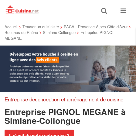
Toggle
Toggle
search
navigat
Accueil
>
Trouver un cuisiniste
>
PACA - Provence Alpes Côte d'Azur
>
Bouches-du-Rhône
>
Simiane-Collongue
>
Entreprise PIGNOL
MEGANE
Entreprise deconception et aménagement de cuisine
Entreprise PIGNOL MEGANE
à
Simiane-Collongue
Il s'agit de votre entreprise ?