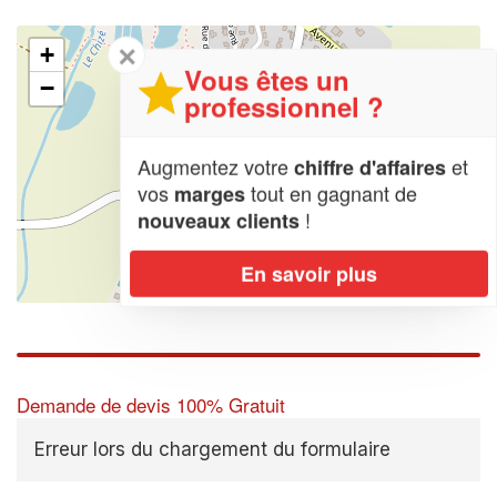
✕
+
Vous êtes un
−
professionnel ?
Augmentez votre
et
chiffre d'affaires
vos
tout en gagnant de
marges
!
nouveaux clients
En savoir plus
Leaflet
| Map data ©
OpenStreetMap contributors,
CC-BY-SA
Demande de devis 100% Gratuit
Erreur lors du chargement du formulaire