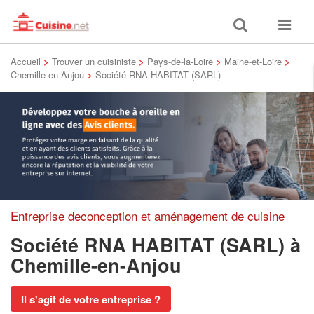
Toggle
Toggle
search
navigat
Accueil
>
Trouver un cuisiniste
>
Pays-de-la-Loire
>
Maine-et-Loire
>
Chemille-en-Anjou
>
Société RNA HABITAT (SARL)
Entreprise deconception et aménagement de cuisine
Société RNA HABITAT (SARL)
à
Chemille-en-Anjou
Il s'agit de votre entreprise ?