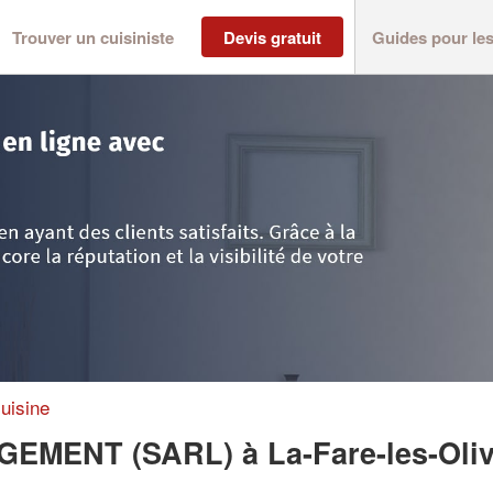
Trouver un cuisiniste
Devis gratuit
Guides pour le
ôte d'Azur
>
Bouches-du-Rhône
>
La-Fare-les-Oliviers
>
Société RUGG&RI
uisine
AGEMENT (SARL)
à La-Fare-les-Oli