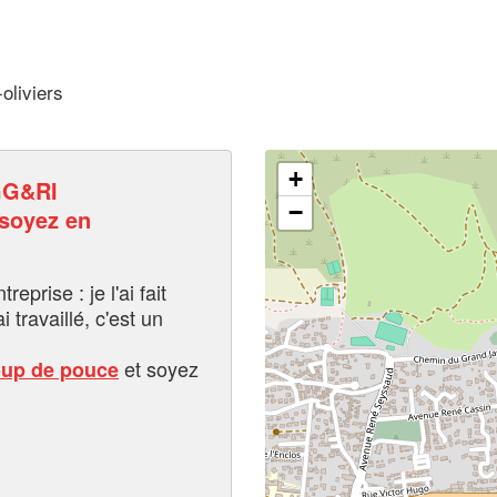
oliviers
+
GG&RI
−
oyez en
eprise : je l'ai fait
i travaillé, c'est un
et soyez
oup de pouce