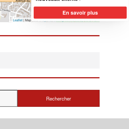
En savoir plus
Leaflet
| Map data ©
OpenStreetMap contributors,
CC-BY-SA