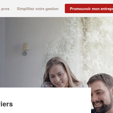
s pros
Simplifiez votre gestion
Promouvoir mon entrepr
 AMENAGEMENT (SARL)
viers