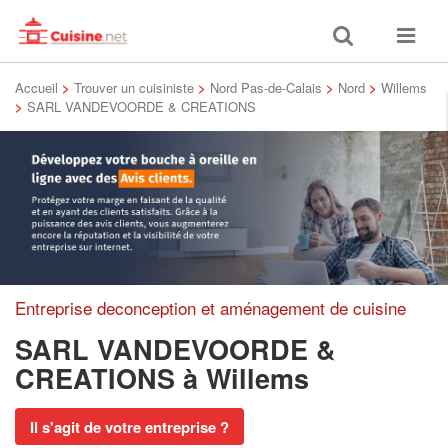
Toggle
Toggle
search
navigat
Accueil
>
Trouver un cuisiniste
>
Nord Pas-de-Calais
>
Nord
>
Willems
>
SARL VANDEVOORDE & CREATIONS
Entreprise deconception et aménagement de cuisine
SARL VANDEVOORDE &
CREATIONS
à Willems
Il s'agit de votre entreprise ?