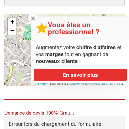
✕
+
Vous êtes un
professionnel ?
−
Augmentez votre
et
chiffre d'affaires
vos
tout en gagnant de
marges
!
nouveaux clients
En savoir plus
Leaflet
| Map data ©
OpenStreetMap contributors,
CC-BY-SA
Demande de devis 100% Gratuit
Erreur lors du chargement du formulaire