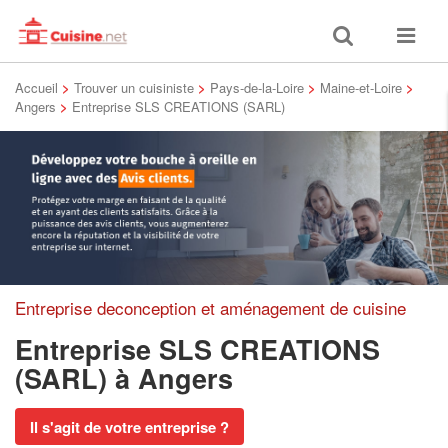
Toggle
Toggle
search
navigat
Accueil
>
Trouver un cuisiniste
>
Pays-de-la-Loire
>
Maine-et-Loire
>
Angers
>
Entreprise SLS CREATIONS (SARL)
Entreprise deconception et aménagement de cuisine
Entreprise SLS CREATIONS
(SARL)
à Angers
Il s'agit de votre entreprise ?