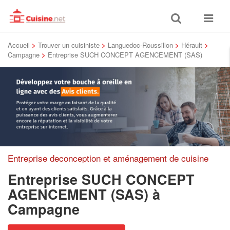
Toggle
Toggle
search
navigat
Accueil
>
Trouver un cuisiniste
>
Languedoc-Roussillon
>
Hérault
>
Campagne
>
Entreprise SUCH CONCEPT AGENCEMENT (SAS)
Entreprise deconception et aménagement de cuisine
Entreprise SUCH CONCEPT
AGENCEMENT (SAS)
à
Campagne