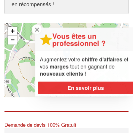
en récompensés !
✕
+
Vous êtes un
−
professionnel ?
Augmentez votre
et
chiffre d'affaires
vos
tout en gagnant de
marges
!
nouveaux clients
En savoir plus
Leaflet
| Map data ©
OpenStreetMap contributors,
CC-BY-SA
Demande de devis 100% Gratuit