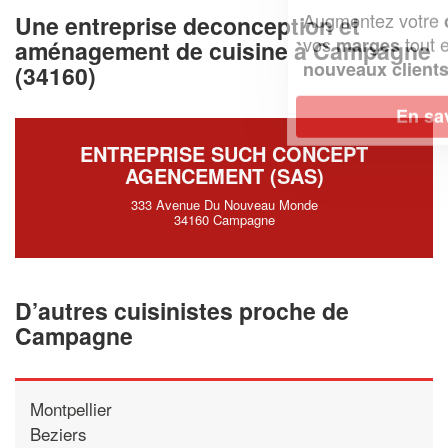
Augmentez votre
et
chiffre d'affaires
Une entreprise deconception et
vos
tout en gagnant de
marges
aménagement de cuisine à Campagne
!
nouveaux clients
(34160)
En savoir plus
ENTREPRISE SUCH CONCEPT
AGENCEMENT (SAS)
333 Avenue Du Nouveau Monde
34160 Campagne
D’autres cuisinistes proche de
Campagne
Montpellier
Beziers