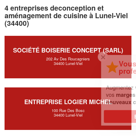
4 entreprises deconception et
aménagement de cuisine à Lunel-Viel
(34400)
SOCIÉTÉ BOISERIE CONCEPT (SARL)
✕
202 Av Des Roucagniers
Vous êtes un
34400 Lunel-Viel
professionnel ?
Augmentez votre
et
chiffre d'affaires
vos
tout en gagnant de
marges
ENTREPRISE LOGIER MICHEL
!
nouveaux clients
100 Rue Des Bosc
34400 Lunel-Viel
En savoir plus