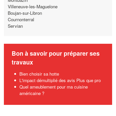
Villeneuve-les-Maguelone
Boujan-sur-Libron
Cournonterral
Servian
Bon à savoir pour préparer ses
travaux
Bien choisir sa hotte
L'impact démultiplié des avis Plus que pro
Quel ameublement pour ma cuisine
américaine ?