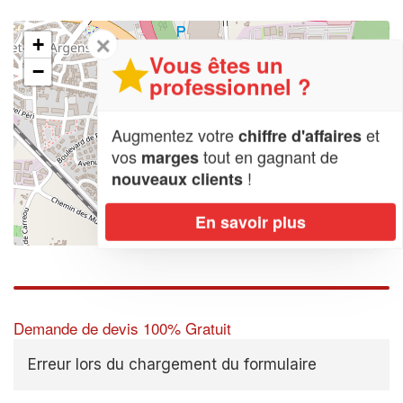
✕
+
Vous êtes un
−
professionnel ?
Augmentez votre
et
chiffre d'affaires
vos
tout en gagnant de
marges
!
nouveaux clients
En savoir plus
Leaflet
| Map data ©
OpenStreetMap contributors,
CC-BY-SA
Demande de devis 100% Gratuit
Erreur lors du chargement du formulaire