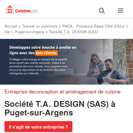
Toggle
Toggle
search
navigat
Accueil
>
Trouver un cuisiniste
>
PACA - Provence Alpes Côte d'Azur
>
Var
>
Puget-sur-Argens
>
Société T.A. DESIGN (SAS)
Entreprise deconception et aménagement de cuisine
Société T.A. DESIGN (SAS)
à
Puget-sur-Argens
Il s'agit de votre entreprise ?