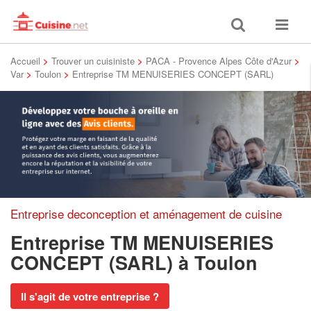
Toggle
Toggle
search
navigat
Accueil
>
Trouver un cuisiniste
>
PACA - Provence Alpes Côte d'Azur
>
Var
>
Toulon
>
Entreprise TM MENUISERIES CONCEPT (SARL)
Entreprise deconception et aménagement de cuisine
Entreprise TM MENUISERIES
CONCEPT (SARL)
à Toulon
Il s'agit de votre entreprise ?