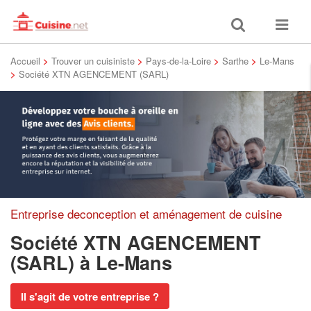
Toggle
Toggle
search
navigat
Accueil
>
Trouver un cuisiniste
>
Pays-de-la-Loire
>
Sarthe
>
Le-Mans
>
Société XTN AGENCEMENT (SARL)
Entreprise deconception et aménagement de cuisine
Société XTN AGENCEMENT
(SARL)
à Le-Mans
Il s'agit de votre entreprise ?