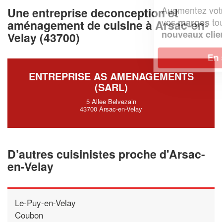
Augmentez votre
et
chiffre d'affaires
Une entreprise deconception et
vos
tout en gagnant de
marges
aménagement de cuisine à Arsac-en-
!
nouveaux clients
Velay (43700)
En savoir plus
ENTREPRISE AS AMENAGEMENTS
(SARL)
5 Allee Belvezain
43700 Arsac-en-Velay
D’autres cuisinistes proche d'Arsac-
en-Velay
Le-Puy-en-Velay
Coubon