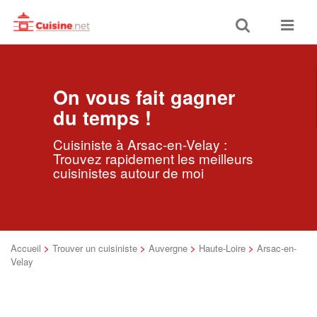
Toggle
Toggle
search
navigat
On vous fait gagner
du temps !
Cuisiniste à Arsac-en-Velay :
Trouvez rapidement les meilleurs
cuisinistes autour de moi
Accueil
>
Trouver un cuisiniste
>
Auvergne
>
Haute-Loire
>
Arsac-en-
Velay