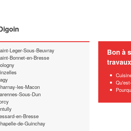
Digoin
aint-Leger-Sous-Beuvray
Bon à s
aint-Bonnet-en-Bresse
travau
ologny
inzelles
Cuisin
agy
Qu'est
harnay-les-Macon
Pourqu
arennes-Sous-Dun
orcy
ntully
essard-en-Bresse
hapelle-de-Guinchay