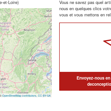
-et-Loire)
Vous ne savez pas quel arti
nous en quelques clics vot
vous et vous mettons en rela
Envoyez-nous en q
deconceptio
 ©
OpenStreetMap contributors,
CC-BY-SA