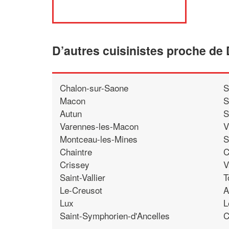
D’autres cuisinistes proche de 
Chalon-sur-Saone
S
Macon
S
Autun
S
Varennes-les-Macon
V
Montceau-les-Mines
S
Chaintre
C
Crissey
V
Saint-Vallier
T
Le-Creusot
A
Lux
L
Saint-Symphorien-d'Ancelles
C