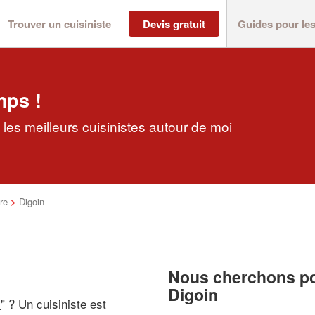
Trouver un cuisiniste
Devis gratuit
Guides pour le
mps !
 les meilleurs cuisinistes autour de moi
re
>
Digoin
Nous cherchons pou
Digoin
i
" ? Un cuisiniste est