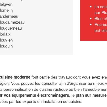
elgven
La conf
lomelin
sur Pl
anderneau
Bien c
loudalmezeau
Pourqu
louguerneau
est-ell
orlaix
louvien
louguin
font partie des travaux dont vous avez en
 cuisine moderne
région. Vous pouvez les consulter afin d'organiser au mieux
 la personnalisation de cuisine rustique ou bien l'ameubleme
, le
sir vos équipements électroménagers
plan sur mesure 
ées par les experts en installation de cuisine.