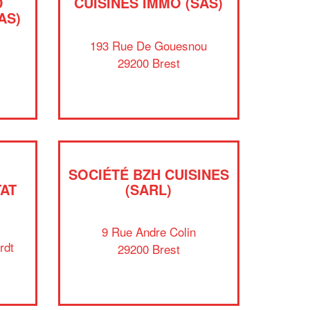
D
CUISINES IMMO (SAS)
AS)
193 Rue De Gouesnou
29200 Brest
SOCIÉTÉ BZH CUISINES
TAT
(SARL)
✕
Vous êtes un
9 Rue Andre Colin
professionnel ?
rdt
29200 Brest
Augmentez votre
et
chiffre d'affaires
vos
tout en gagnant de
marges
!
nouveaux clients