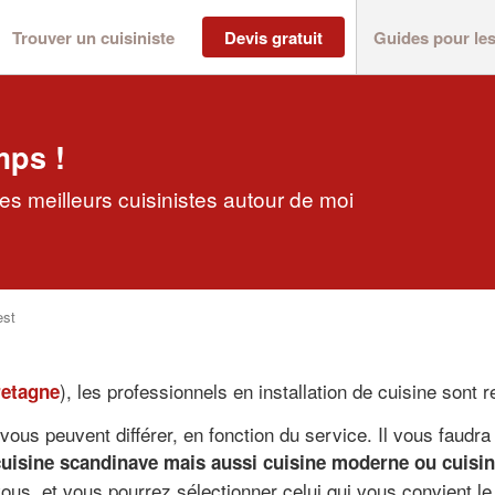
Trouver un cuisiniste
Devis gratuit
Guides pour le
mps !
es meilleurs cuisinistes autour de moi
est
), les professionnels en installation de cuisine sont 
etagne
ous peuvent différer, en fonction du service. Il vous faudra 
cuisine scandinave mais aussi cuisine moderne ou cuisine
vous, et vous pourrez sélectionner celui qui vous convient l