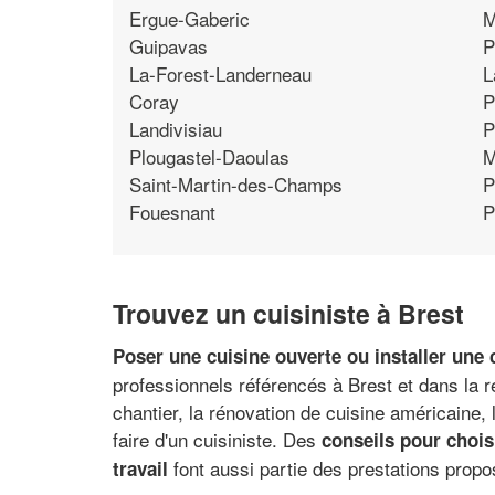
Ergue-Gaberic
M
Guipavas
P
La-Forest-Landerneau
L
Coray
P
Landivisiau
P
Plougastel-Daoulas
M
Saint-Martin-des-Champs
P
Fouesnant
P
Trouvez un cuisiniste à Brest
Poser une cuisine ouverte ou installer une
professionnels référencés à Brest et dans la 
chantier, la rénovation de cuisine américaine,
faire d'un cuisiniste. Des
conseils pour choi
font aussi partie des prestations propos
travail