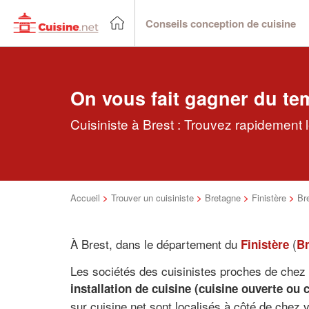
Conseils conception de cuisine
On vous fait gagner du te
Cuisiniste à Brest : Trouvez rapidement l
Accueil
>
Trouver un cuisiniste
>
Bretagne
>
Finistère
>
Br
À Brest, dans le département du
(
Finistère
Br
Les sociétés des cuisinistes proches de chez v
installation de cuisine (cuisine ouverte ou 
sur cuisine.net sont localisés à côté de chez 