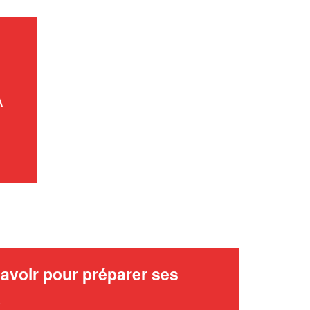
En savoir plus
À
avoir pour préparer ses
x