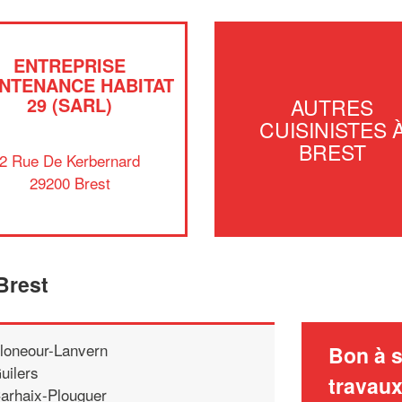
ENTREPRISE
NTENANCE HABITAT
29 (SARL)
AUTRES
CUISINISTES 
BREST
2 Rue De Kerbernard
29200 Brest
Brest
loneour-Lanvern
Bon à s
uilers
travau
arhaix-Plouguer