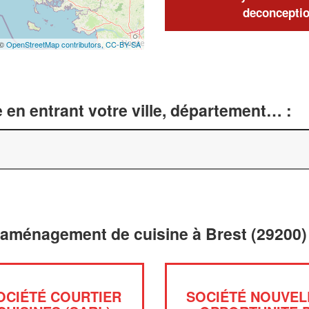
deconceptio
 ©
OpenStreetMap contributors,
CC-BY-SA
 en entrant votre ville, département… :
 aménagement de cuisine à Brest (29200)
OCIÉTÉ COURTIER
SOCIÉTÉ NOUVEL