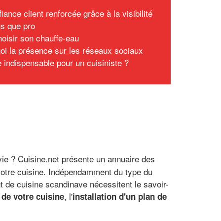
iance client renforcée grâce à la visibilité
us que pro
hoisir son chauffe-eau
oi la présence sur les réseaux sociaux
e indispensable pour un cuisiniste ?
vie ? Cuisine.net présente un annuaire des
 votre cuisine. Indépendamment du type du
nt de cuisine scandinave nécessitent le savoir-
, l'
de votre cuisine
installation d'un plan de