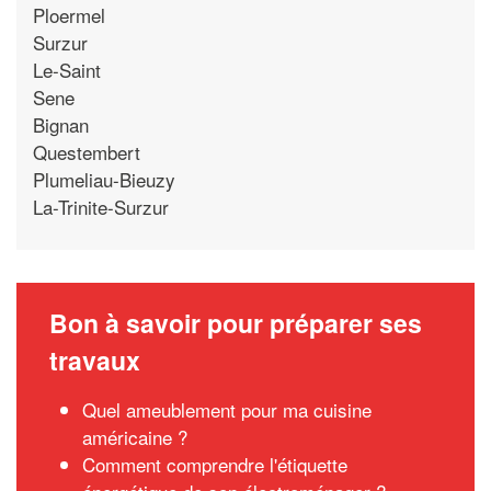
Ploermel
Surzur
Le-Saint
Sene
Bignan
Questembert
Plumeliau-Bieuzy
La-Trinite-Surzur
Bon à savoir pour préparer ses
travaux
Quel ameublement pour ma cuisine
américaine ?
Comment comprendre l'étiquette