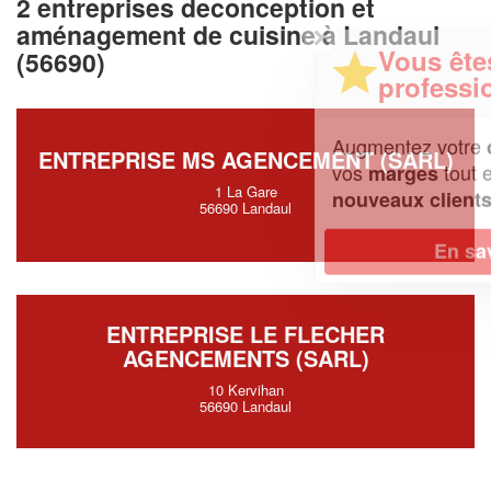
2 entreprises deconception et
aménagement de cuisine à Landaul
✕
Vous êtes un
(56690)
professionnel ?
Augmentez votre
et
chiffre d'affaires
ENTREPRISE MS AGENCEMENT (SARL)
vos
tout en gagnant de
marges
1 La Gare
!
nouveaux clients
56690 Landaul
En savoir plus
ENTREPRISE LE FLECHER
AGENCEMENTS (SARL)
10 Kervihan
56690 Landaul