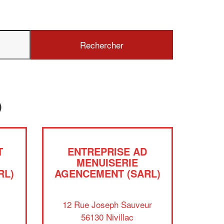
✕
Vous êtes un
professionnel 
)
Augmentez votre
chiffre d'
vos
tout en gagnan
marges
!
nouveaux clients
T
ENTREPRISE AD
En savoir plus
MENUISERIE
RL)
AGENCEMENT (SARL)
12 Rue Joseph Sauveur
56130 Nivillac