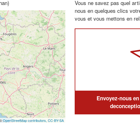
han)
Vous ne savez pas quel arti
nous en quelques clics vot
vous et vous mettons en rela
Envoyez-nous en q
deconceptio
 ©
OpenStreetMap contributors,
CC-BY-SA