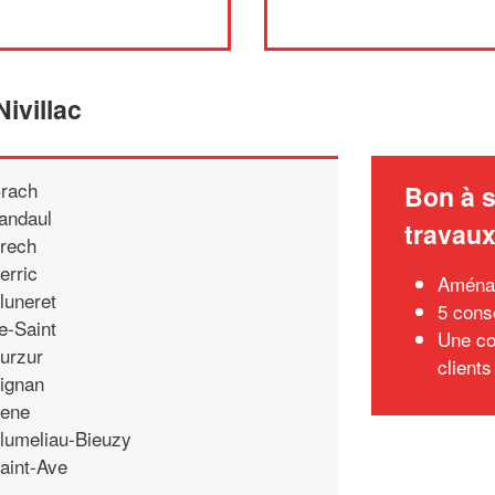
ivillac
rach
Bon à s
andaul
travau
rech
erric
Aménag
luneret
5 conse
e-Saint
Une co
urzur
clients
ignan
ene
lumeliau-Bieuzy
aint-Ave