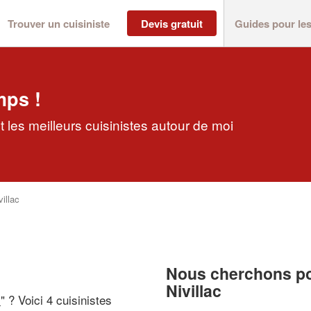
Trouver un cuisiniste
Devis gratuit
Guides pour le
mps !
t les meilleurs cuisinistes autour de moi
villac
Nous cherchons pou
Nivillac
i
" ? Voici 4 cuisinistes