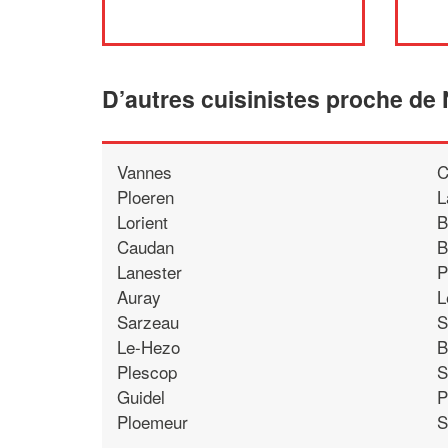
D’autres cuisinistes proche de N
Vannes
C
Ploeren
L
Lorient
B
Caudan
B
Lanester
P
Auray
L
Sarzeau
S
Le-Hezo
B
Plescop
S
Guidel
P
Ploemeur
S