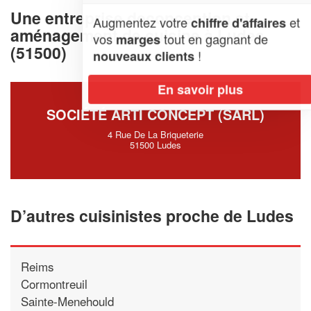
Une entreprise deconception et
Augmentez votre
et
chiffre d'affaires
aménagement de cuisine à Ludes
vos
tout en gagnant de
marges
(51500)
!
nouveaux clients
En savoir plus
SOCIÉTÉ ARTI CONCEPT (SARL)
4 Rue De La Briqueterie
51500 Ludes
D’autres cuisinistes proche de Ludes
Reims
Cormontreuil
Sainte-Menehould