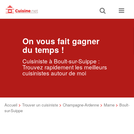
Toggle
Toggle
search
navigat
On vous fait gagner
du temps !
Cuisiniste à Boult-sur-Suippe :
Trouvez rapidement les meilleurs
cuisinistes autour de moi
Accueil
>
Trouver un cuisiniste
>
Champagne-Ardenne
>
Marne
>
Boult-
sur-Suippe