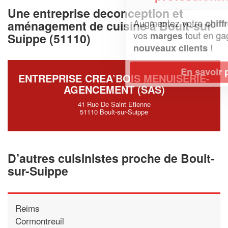
Une entreprise deconception et
Augmentez votre
et
chiffre d'affaires
aménagement de cuisine à Boult-sur-
vos
tout en gagnant de
marges
Suippe (51110)
!
nouveaux clients
En savoir plus
ENTREPRISE CREA’BOIS MENUISERIE-
AGENCEMENT (SAS)
41 Rue De Saint Etienne
51110 Boult-sur-Suippe
D’autres cuisinistes proche de Boult-
sur-Suippe
Reims
Cormontreuil