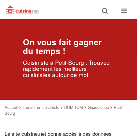
Toggle
Toggle
search
navigat
On vous fait gagner
du temps !
Cuisiniste à Petit-Bourg : Trouvez
rapidement les meilleurs
cuisinistes autour de moi
Accueil
>
Trouver un cuisiniste
>
DOM-TOM
>
Guadeloupe
>
Petit-
Bourg
Le site cuisine.net donne accès à des données