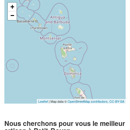
+
−
Leaflet
| Map data ©
OpenStreetMap contributors,
CC-BY-SA
Nous cherchons pour vous le meilleur