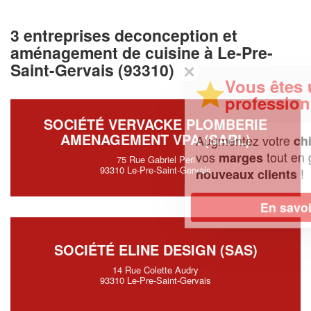
3 entreprises deconception et
aménagement de cuisine à Le-Pre-
Saint-Gervais (93310)
✕
Vous êtes un
professionnel ?
SOCIÉTÉ VERVACKE PLOMBERIE
AMENAGEMENT VPA (SARL)
Augmentez votre
et
chiffre d'affaires
vos
tout en gagnant de
marges
75 Rue Gabriel Peri
93310 Le-Pre-Saint-Gervais
!
nouveaux clients
En savoir plus
SOCIÉTÉ ELINE DESIGN (SAS)
14 Rue Colette Audry
93310 Le-Pre-Saint-Gervais