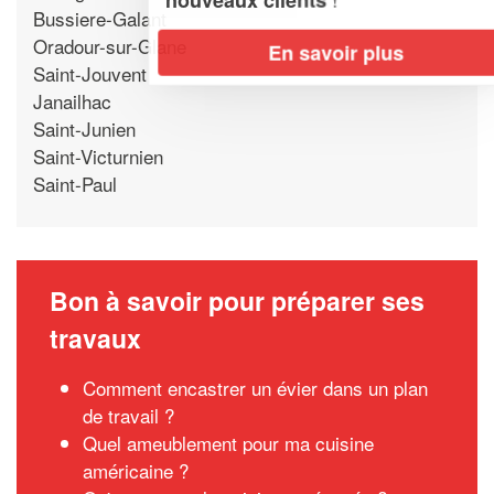
Bussiere-Galant
Oradour-sur-Glane
En savoir plus
Saint-Jouvent
Janailhac
Saint-Junien
Saint-Victurnien
Saint-Paul
Bon à savoir pour préparer ses
travaux
Comment encastrer un évier dans un plan
de travail ?
Quel ameublement pour ma cuisine
américaine ?