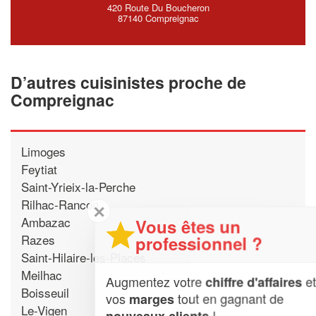
420 Route Du Boucheron
87140 Compreignac
D’autres cuisinistes proche de
Compreignac
Limoges
Feytiat
Saint-Yrieix-la-Perche
Rilhac-Rancon
✕
Ambazac
Vous êtes un
Razes
professionnel ?
Saint-Hilaire-les-Places
Meilhac
Augmentez votre
et
chiffre d'affaires
Boisseuil
vos
tout en gagnant de
marges
Le-Vigen
!
nouveaux clients