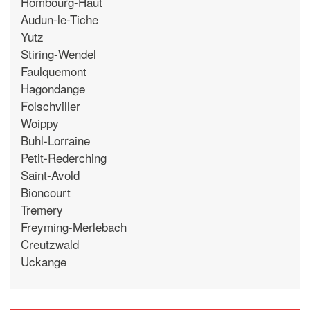
Hombourg-Haut
Audun-le-Tiche
Yutz
Stiring-Wendel
Faulquemont
Hagondange
Folschviller
Woippy
Buhl-Lorraine
Petit-Rederching
Saint-Avold
Bioncourt
Tremery
Freyming-Merlebach
Creutzwald
Uckange