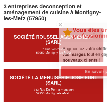
3 entreprises deconception et
aménagement de cuisine à Montigny-
les-Metz (57950)
✕
Vous êtes un
professionnel ?
SOCIÉTÉ ROUSSEL AGENCEMENT
(SARL)
Augmentez votre
et
chiffre d'affaires
7 Rue Venizelos
57950 Montigny-les-Metz
vos
tout en gagnant de
marges
!
nouveaux clients
En savoir plus
SOCIÉTÉ LA MENUISERIE JOSE’EURL
(SARL)
343 Rue De Pont-a-mousson
57950 Montigny-les-Metz