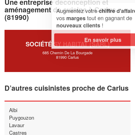
Une entreprise deconception et
aménagement de cuisine à Carlus
Augmentez votre
et
chiffre d'affaires
(81990)
vos
tout en gagnant de
marges
!
nouveaux clients
En savoir plus
SOCIÉTÉ SY HABITAT (SARL)
685 Chemin De La Bourgade
81990 Carlus
D’autres cuisinistes proche de Carlus
Albi
Puygouzon
Lavaur
Castres