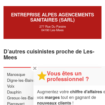
ENTREPRISE ALPES AGENCEMENTS
SANITAIRES (SARL)
277 Rue Du Paraire
04190 Les-Mees
D’autres cuisinistes proche de Les-
Mees
✕
Vous êtes un
Manosque
professionnel ?
Digne-les-Bains
Volx
Augmentez votre
et
chiffre d'affaires
Dauphin
vos
tout en gagnant de
marges
Greoux-les-Bains
!
nouveaux clients
Pierrevert