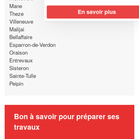
Mane
En savoir plus
Theze
Villeneuve
Malijai
Bellaffaire
Esparron-de-Verdon
Oraison
Entrevaux
Sisteron
Sainte-Tulle
Peipin
Bon à savoir pour préparer ses
travaux