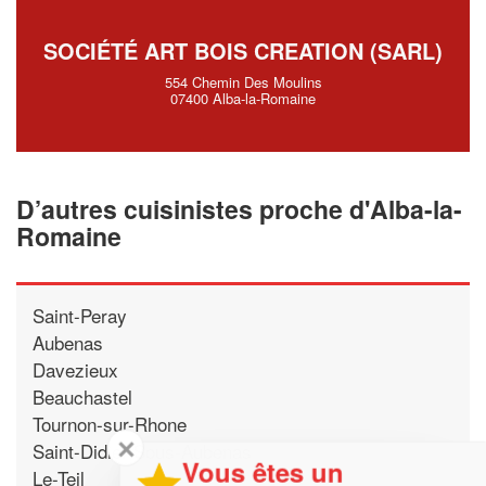
SOCIÉTÉ ART BOIS CREATION (SARL)
554 Chemin Des Moulins
07400 Alba-la-Romaine
D’autres cuisinistes proche d'Alba-la-
Romaine
Saint-Peray
Aubenas
Davezieux
Beauchastel
Tournon-sur-Rhone
✕
Saint-Didier-Sous-Aubenas
Vous êtes un
Le-Teil