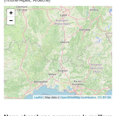
+
−
Leaflet
| Map data ©
OpenStreetMap contributors,
CC-BY-SA