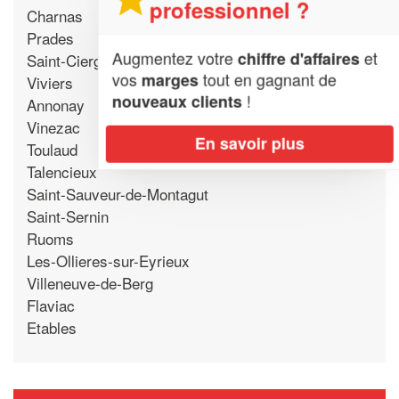
professionnel ?
Charnas
Prades
Augmentez votre
et
chiffre d'affaires
Saint-Cierge-la-Serre
vos
tout en gagnant de
marges
Viviers
!
nouveaux clients
Annonay
Vinezac
En savoir plus
Toulaud
Talencieux
Saint-Sauveur-de-Montagut
Saint-Sernin
Ruoms
Les-Ollieres-sur-Eyrieux
Villeneuve-de-Berg
Flaviac
Etables