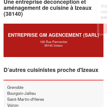
Une entreprise deconception et
Augmentez votre
et
chiffre d'affaires
aménagement de cuisine à Izeaux
vos
tout en gagnant de
marges
(38140)
!
nouveaux clients
En savoir plus
ENTREPRISE GM AGENCEMENT (SARL)
155 Rue Parmentier
38140 Izeaux
D’autres cuisinistes proche d'Izeaux
Grenoble
Bourgoin-Jallieu
Saint-Martin-d'Heres
Voiron