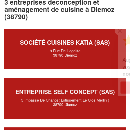
3 entreprises deconception et
aménagement de cuisine à Diemoz
(38790)
✕
Vous êtes un
SOCIÉTÉ CUISINES KATIA (SAS)
professionnel ?
9 Rue De L'egalite
38790 Diemoz
Augmentez votre
et
chiffre d'affaires
vos
tout en gagnant de
marges
!
nouveaux clients
En savoir plus
ENTREPRISE SELF CONCEPT (SAS)
5 Impasse De Chanoz( Lotissement Le Clos Merlin )
38790 Diemoz