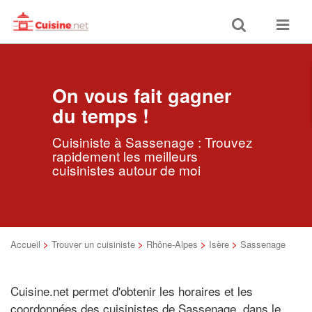
Toggle
Toggle
search
navigat
On vous fait gagner
du temps !
Cuisiniste à Sassenage : Trouvez
rapidement les meilleurs
cuisinistes autour de moi
Accueil
>
Trouver un cuisiniste
>
Rhône-Alpes
>
Isère
>
Sassenage
Cuisine.net permet d'obtenir les horaires et les
coordonnées des cuisinistes de Sassenage, dans le