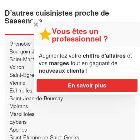
D’autres cuisinistes proche de
Sassenage
✕
Vous êtes un
professionnel ?
Grenoble
Bourgoin-Jallieu
Augmentez votre
et
chiffre d'affaires
Saint-Martin-d'Heres
vos
tout en gagnant de
marges
Voiron
!
nouveaux clients
Saint-Egreve
Vienne
En savoir plus
Echirolles
Saint-Jean-de-Bournay
Moirans
Marcilloles
Eybens
Apprieu
Saint-Etienne-de-Saint-Geoirs