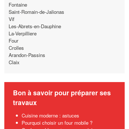
Fontaine
Saint-Romain-de-Jalionas
Vif
Les-Abrets-en-Dauphine
La-Verpilliere
Four
Crolles
Arandon-Passins
Claix
Bon à savoir pour préparer ses
travaux
Cuisine moderne : astuces
Pourquoi choisir un four mobile ?