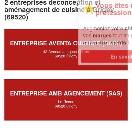
2 entreprises deconception et
Vous êtes un
aménagement de cuisine à Grigny
professionnel ?
(69520)
Augmentez votre
et
chiffre d'affaires
vos
tout en gagnant de
marges
!
nouveaux clients
ENTREPRISE AVENTA CUISINES (SARL)
42 Avenue Jacques Chirac
En savoir plus
69520 Grigny
ENTREPRISE AMB AGENCEMENT (SAS)
Le Recou
69520 Grigny