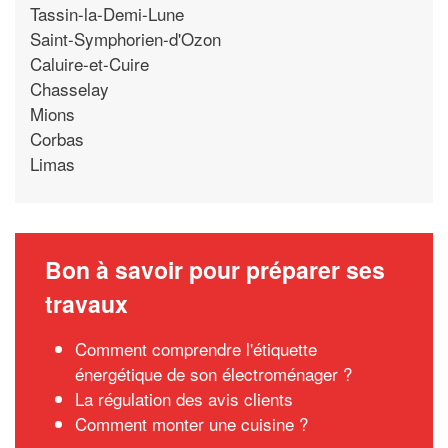
Tassin-la-Demi-Lune
Saint-Symphorien-d'Ozon
Caluire-et-Cuire
Chasselay
Mions
Corbas
Limas
Bon à savoir pour préparer ses
travaux
Comment comprendre l'étiquette
énergétique de son électroménager ?
La régulation des avis clients
Comment monter une cuisine ?