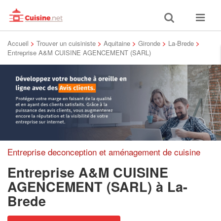
Toggle
Toggle
search
navigat
Accueil
>
Trouver un cuisiniste
>
Aquitaine
>
Gironde
>
La-Brede
>
Entreprise A&M CUISINE AGENCEMENT (SARL)
Entreprise deconception et aménagement de cuisine
Entreprise A&M CUISINE
AGENCEMENT (SARL)
à La-
Brede