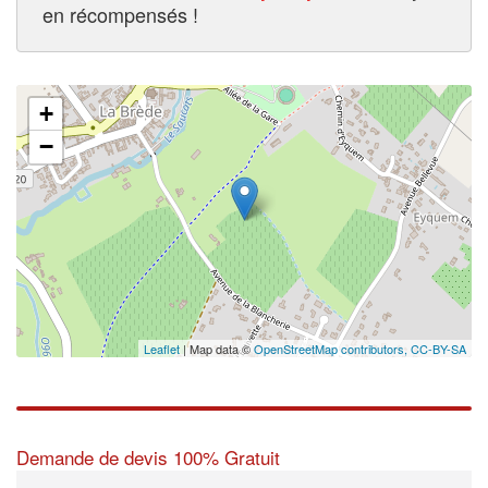
en récompensés !
+
−
Leaflet
| Map data ©
OpenStreetMap contributors,
CC-BY-SA
Demande de devis 100% Gratuit