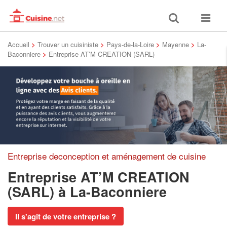
Toggle
Toggle
search
navigat
Accueil
>
Trouver un cuisiniste
>
Pays-de-la-Loire
>
Mayenne
>
La-
Baconniere
>
Entreprise AT’M CREATION (SARL)
Entreprise deconception et aménagement de cuisine
Entreprise AT’M CREATION
(SARL)
à La-Baconniere
Il s'agit de votre entreprise ?