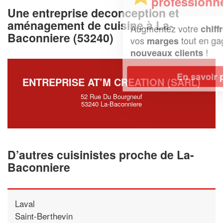
professionnel ?
Une entreprise deconception et
aménagement de cuisine à La-
Augmentez votre
et
chiffre d'affaires
Baconniere (53240)
vos
tout en gagnant de
marges
!
nouveaux clients
En savoir plus
ENTREPRISE AT’M CREATION (SARL)
52 Rue Du Bourgneuf
53240 La-Baconniere
D’autres cuisinistes proche de La-
Baconniere
Laval
Saint-Berthevin