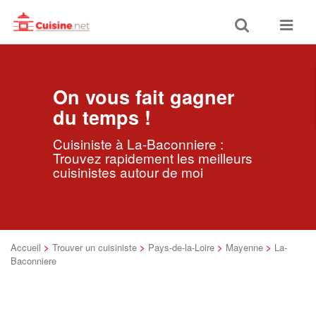
Toggle
Toggle
search
navigat
On vous fait gagner
du temps !
Cuisiniste à La-Baconniere :
Trouvez rapidement les meilleurs
cuisinistes autour de moi
Accueil
>
Trouver un cuisiniste
>
Pays-de-la-Loire
>
Mayenne
>
La-
Baconniere