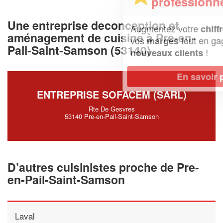
professionnel ?
Une entreprise deconception et
Augmentez votre
et
chiffre d'affaires
aménagement de cuisine à Pre-en-
vos
tout en gagnant de
marges
Pail-Saint-Samson (53140)
!
nouveaux clients
En savoir plus
ENTREPRISE SOFACEM (SARL)
Rte De Gesvres
53140 Pre-en-Pail-Saint-Samson
D’autres cuisinistes proche de Pre-
en-Pail-Saint-Samson
Laval