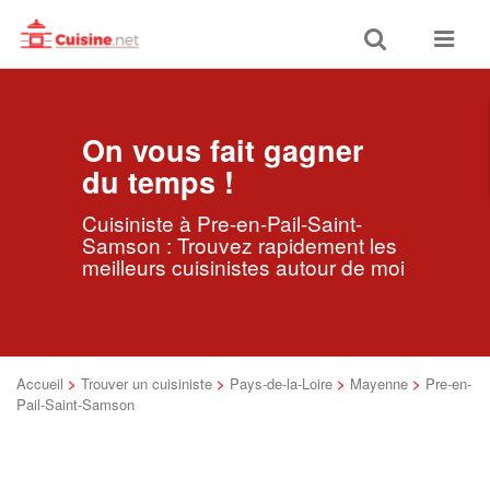
Toggle
Toggle
search
navigat
On vous fait gagner
du temps !
Cuisiniste à Pre-en-Pail-Saint-
Samson : Trouvez rapidement les
meilleurs cuisinistes autour de moi
Accueil
>
Trouver un cuisiniste
>
Pays-de-la-Loire
>
Mayenne
>
Pre-en-
Pail-Saint-Samson