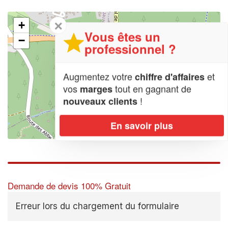
✕
+
Vous êtes un
−
professionnel ?
Augmentez votre
et
chiffre d'affaires
vos
tout en gagnant de
marges
!
nouveaux clients
En savoir plus
Leaflet
| Map data ©
OpenStreetMap contributors,
CC-BY-SA
Demande de devis 100% Gratuit
Erreur lors du chargement du formulaire