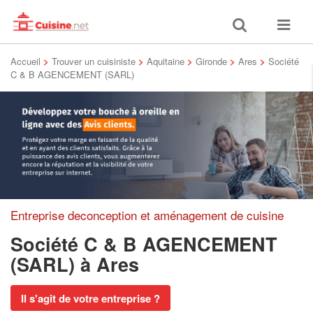
Toggle
Toggle
search
navigat
Accueil
>
Trouver un cuisiniste
>
Aquitaine
>
Gironde
>
Ares
>
Société
C & B AGENCEMENT (SARL)
Entreprise deconception et aménagement de cuisine
Société C & B AGENCEMENT
(SARL)
à Ares
Il s'agit de votre entreprise ?