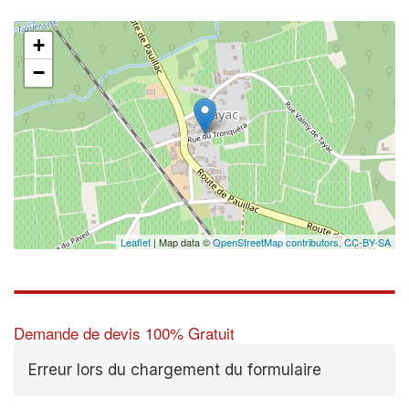
+
−
✕
Leaflet
| Map data ©
OpenStreetMap contributors,
CC-BY-SA
Demande de devis 100% Gratuit
Erreur lors du chargement du formulaire