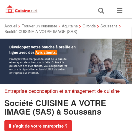
Toggle
Toggle
search
navigat
Accueil
>
Trouver un cuisiniste
>
Aquitaine
>
Gironde
>
Soussans
>
Société CUISINE A VOTRE IMAGE (SAS)
Entreprise deconception et aménagement de cuisine
Société CUISINE A VOTRE
IMAGE (SAS)
à Soussans
Il s'agit de votre entreprise ?