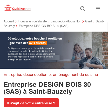
Toggle
Toggle
search
navigat
Accueil
>
Trouver un cuisiniste
>
Languedoc-Roussillon
>
Gard
>
Saint-
Bauzely
>
Entreprise DESIGN BOIS 30 (SAS)
Entreprise deconception et aménagement de cuisine
Entreprise DESIGN BOIS 30
(SAS)
à Saint-Bauzely
Il s'agit de votre entreprise ?